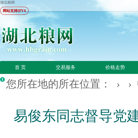
湖北粮网
网站支持IPV6
首 页
交易服务
价格走势
您所在地的所在位置： › ›
易俊东同志督导党