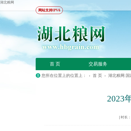
湖北粮网
网站支持IPV6
首 页
交易服务
您所在位置上的位置上： ›
首 页
›
湖北粮网:
202
|
时长：20