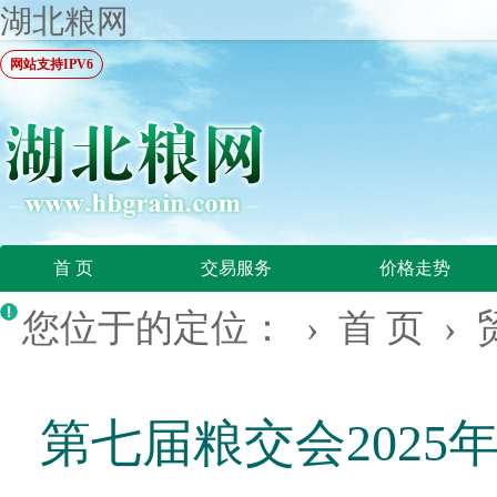
湖北粮网
网站支持IPV6
首 页
交易服务
价格走势
您位于的定位： ›
首 页
›
第七届粮交会2025